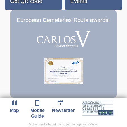
Get QR code
Events
European Cemeteries Route awards:
map
smartphone
newspaper
Map
Mobile
Newsletter
Guide
Digital marketing of the project by agency Kainoto