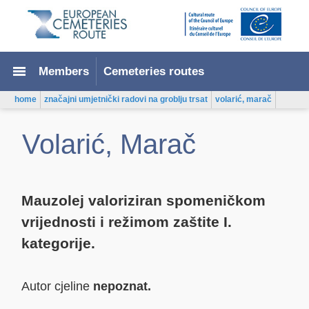
menu
Members
Cemeteries routes
home
značajni umjetnički radovi na groblju trsat
volarić, marač
Volarić, Marač
Mauzolej valoriziran spomeničkom
vrijednosti i režimom zaštite I.
kategorije.
Autor cjeline
nepoznat.