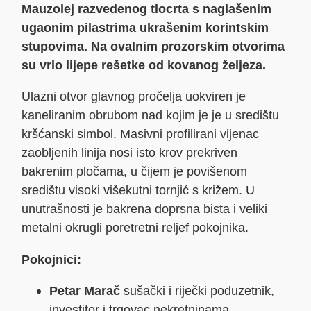
Mauzolej razvedenog tlocrta s naglašenim
ugaonim pilastrima ukrašenim korintskim
stupovima. Na ovalnim prozorskim otvorima
su vrlo lijepe rešetke od kovanog željeza.
Ulazni otvor glavnog pročelja uokviren je
kaneliranim obrubom nad kojim je je u središtu
kršćanski simbol. Masivni profilirani vijenac
zaobljenih linija nosi isto krov prekriven
bakrenim pločama, u čijem je povišenom
središtu visoki višekutni tornjić s križem. U
unutrašnosti je bakrena doprsna bista i veliki
metalni okrugli poretretni reljef pokojnika.
Pokojnici:
Petar Marač
sušački i riječki poduzetnik,
investitor i trgovac nekretninama.