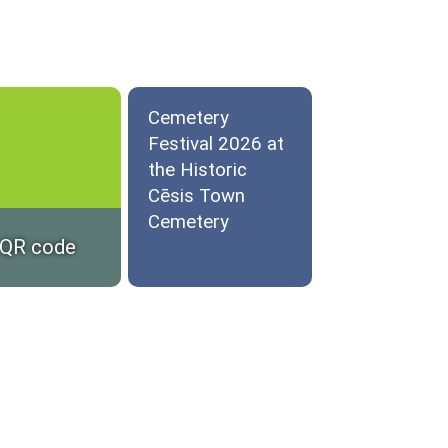
Cemetery
Festival 2026 at
the Historic
Cēsis Town
Cemetery
 QR code
WDEC 2026 in
Lithuania
WDEC 2026 tour
and
performance at
the Monumental
Cemetery of