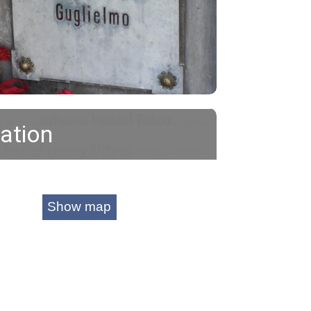
ation
Show map