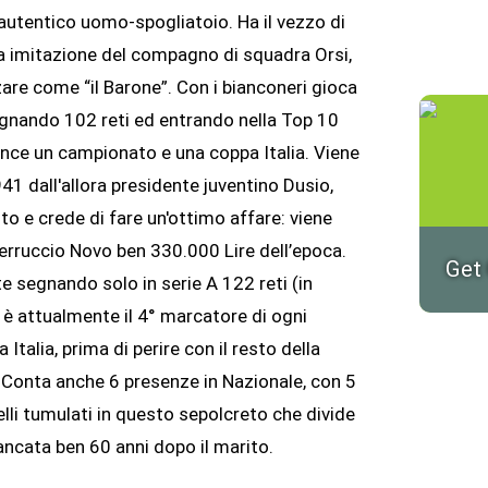
utentico uomo-spogliatoio. Ha il vezzo di
, a imitazione del compagno di squadra Orsi,
re come “il Barone”. Con i bianconeri gioca
egnando 102 reti ed entrando nella Top 10
vince un campionato e una coppa Italia. Viene
1 dall'allora presidente juventino Dusio,
nto e crede di fare un'ottimo affare: viene
Ferruccio Novo ben 330.000 Lire dell’epoca.
Get
e segnando solo in serie A 122 reti (in
d è attualmente il 4° marcatore di ogni
talia, prima di perire con il resto della
 Conta anche 6 presenze in Nazionale, con 5
uelli tumulati in questo sepolcreto che divide
mancata ben 60 anni dopo il marito.