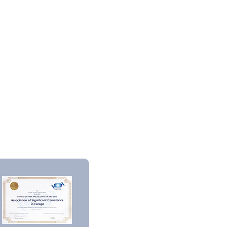
Turin
Highlights from
the WDEC 2026
in Krakow
WDEC 2026 in
Barcelona
Cemeteries
WDEC 2026 at
the Lower
Cemetery of
Volintiri
WDEC 2026 at
Vienna Central
Cemetery