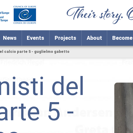
News
Events
Projects
About
Become
el calcio parte 5 - guglielmo gabetto
isti del
arte 5 -