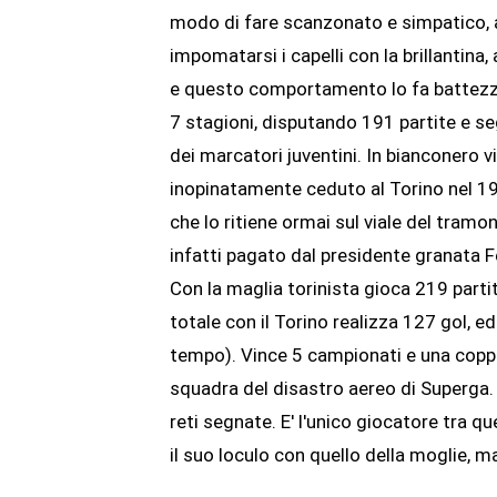
modo di fare scanzonato e simpatico, a
impomatarsi i capelli con la brillantina
e questo comportamento lo fa battezza
7 stagioni, disputando 191 partite e s
dei marcatori juventini. In bianconero 
inopinatamente ceduto al Torino nel 194
che lo ritiene ormai sul viale del tramo
infatti pagato dal presidente granata 
Con la maglia torinista gioca 219 partit
totale con il Torino realizza 127 gol, e
tempo). Vince 5 campionati e una coppa I
squadra del disastro aereo di Superga.
reti segnate. E' l'unico giocatore tra q
il suo loculo con quello della moglie, 